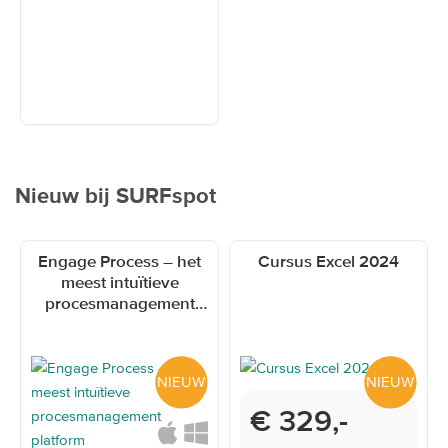
Nieuw bij SURFspot
Navigating through the elements of the carousel is possible using th
Press to skip carousel
Press to go to carousel navigation
Engage Process – het
Cursus Excel 2024
meest intuïtieve
procesmanagement
platform
NIEUW
NIEUW
Onderwijsprijs
€ 329,-