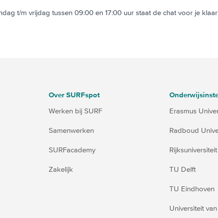
g t/m vrijdag tussen 09:00 en 17:00 uur staat de chat voor je klaar.
Over SURFspot
Onderwijsinste
Werken bij SURF
Erasmus Univers
Samenwerken
Radboud Univer
SURFacademy
Rijksuniversite
Zakelijk
TU Delft
TU Eindhoven
Universiteit v