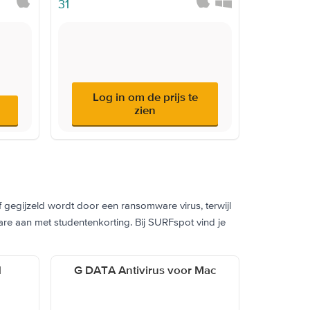
Log in om de prijs te
zien
f gegijzeld wordt door een ransomware virus, terwijl
are aan met studentenkorting. Bij SURFspot vind je
d
G DATA Antivirus voor Mac