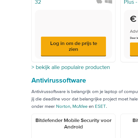
Onde
€
Advi
Door l
Log in om de prijs te
zien
> bekijk alle populaire producten
Antivirussoftware
Antivirussoftware is belangrijk om je laptop of compu
jij die deadline voor dat belangrijke project moet h
onder meer
Norton
,
McAfee
en
ESET
.
Bitdefender Mobile Security voor
Bi
Android