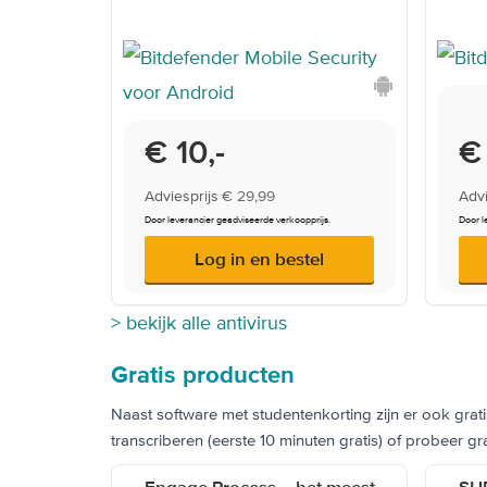
Onderwijsprijs
€ 10,-
Onde
€
Adviesprijs
€ 29,99
Advi
Door leverancier geadviseerde verkoopprijs.
Door l
Log in en bestel
> bekijk alle antivirus
Gratis producten
Naast software met studentenkorting zijn er ook gra
transcriberen (eerste 10 minuten gratis) of probeer 
Engage Process – het meest
SU