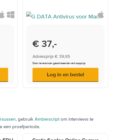
Onderwijsprijs
€ 37,-
Adviesprijs
€ 39,95
Door leverancier geadviseerde verkoopprijs.
Log in en bestel
rsussen
, gebruik
Amberscript
om interviews te
a een proefperiode.
te EDU
Gratis Soofos Online Cursus