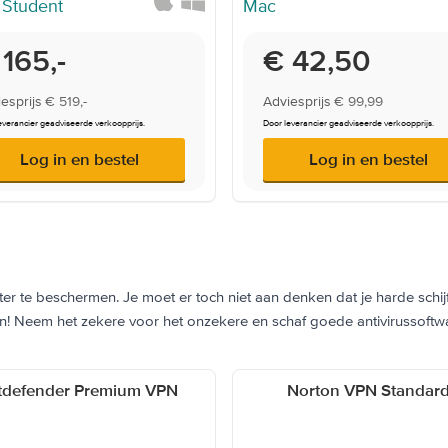
rwijsprijs
 165,-
Onderwijsprijs
€ 42,50
esprijs
€ 519,-
Adviesprijs
€ 99,99
everancier geadviseerde verkoopprijs.
Door leverancier geadviseerde verkoopprijs.
Log in en bestel
Log in en bestel
ter te beschermen. Je moet er toch niet aan denken dat je harde schij
alen! Neem het zekere voor het onzekere en schaf goede antivirussoftw
tdefender Premium VPN
Norton VPN Standar