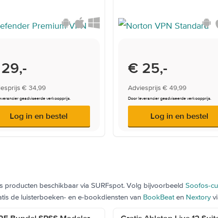
rwijsprijs
 29,-
Onderwijsprijs
€ 25,-
esprijs
€ 34,99
Adviesprijs
€ 49,99
everancier geadviseerde verkoopprijs.
Door leverancier geadviseerde verkoopprijs.
Log in en bestel
Log in en bestel
tis producten beschikbaar via SURFspot. Volg bijvoorbeeld
Soofos-cu
gratis de luisterboeken- en e-bookdiensten van
BookBeat
en
Nextory
vi
RF Bundel SPSS Modeler
Gratis Ableton Live 12 Sui