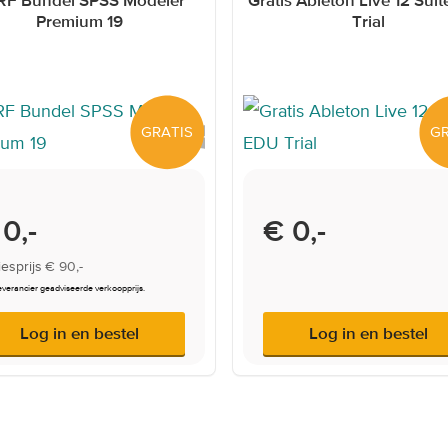
Premium 19
Trial
GRATIS
GR
0,-
€ 0,-
esprijs
€ 90,-
everancier geadviseerde verkoopprijs.
Log in en bestel
Log in en bestel