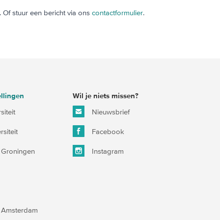
 Of stuur een bericht via ons
contactformulier
.
llingen
Wil je niets missen?
iteit
Nieuwsbrief
siteit
Facebook
it Groningen
Instagram
an Amsterdam