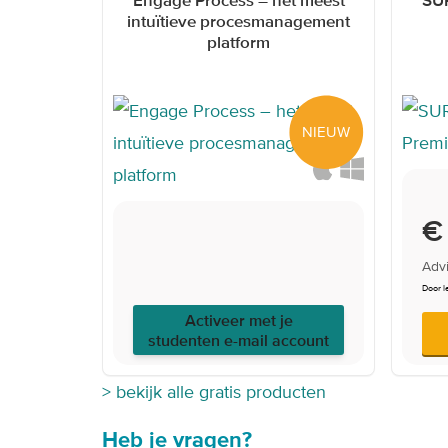
intuïtieve procesmanagement
platform
NIEUW
€ 
Advi
Door l
Activeer met je
studenten e-mail account
> bekijk alle gratis producten
Heb je vragen?