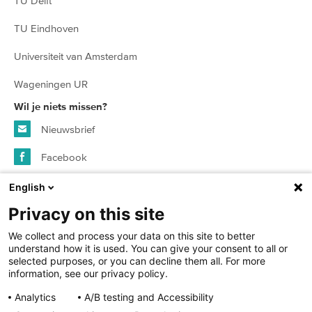
TU Delft
TU Eindhoven
Universiteit van Amsterdam
Wageningen UR
Wil je niets missen?
Nieuwsbrief
Facebook
Instagram
English
Privacy on this site
© 2026 SURFspot - alle rechten voorbehouden
We collect and process your data on this site to better
understand how it is used. You can give your consent to all or
selected purposes, or you can decline them all. For more
Algemene voorwaarden
information, see our privacy policy.
Analytics
A/B testing and Accessibility
Privacy statement