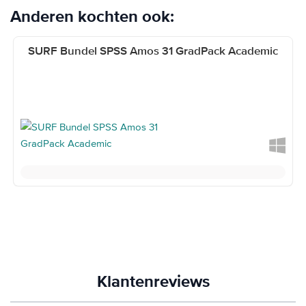
Anderen kochten ook:
Navigating through the elements of the carousel is possible using th
Press to skip carousel
SURF Bundel SPSS Amos 31 GradPack Academic
Klantenreviews