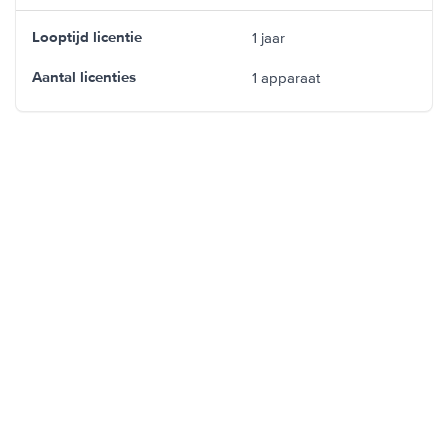
1 jaar
Looptijd licentie
1 apparaat
Aantal licenties