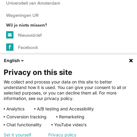
Universiteit van Amsterdam
Wageningen UR
Wil je niets missen?
Nieuwsbrief
Facebook
Instagram
English
Privacy on this site
© 2026 SURFspot - alle rechten voorbehouden
We collect and process your data on this site to better
understand how it is used. You can give your consent to all or
selected purposes, or you can decline them all. For more
Algemene voorwaarden
information, see our privacy policy.
Analytics
A/B testing and Accessibility
Privacy statement
Conversion tracking
Remarketing
Cookies
Chat functionality
YouTube video's
Cookie instellingen
Set it yourself
Privacy policy