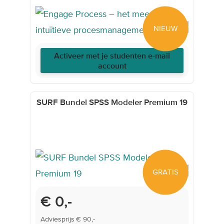
NIEUW
Activeer met je studenten e-mail
account
SURF Bundel SPSS Modeler Premium 19
GRATIS
€ 0,-
Adviesprijs
€ 90,-