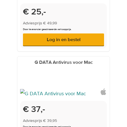
Onderwijsprijs
€ 25,-
Adviesprijs
€ 49,99
Door leverancier geadviseerde verkoopprijs.
Log in en bestel
G DATA Antivirus voor Mac
Onderwijsprijs
€ 37,-
Adviesprijs
€ 39,95
Door leverancier geadviseerde verkoopprijs.