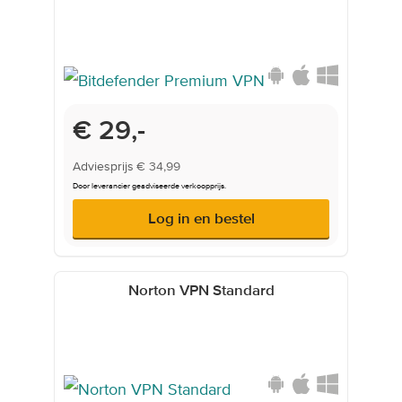
Onderwijsprijs
€ 29,-
Adviesprijs
€ 34,99
Door leverancier geadviseerde verkoopprijs.
Log in en bestel
Norton VPN Standard