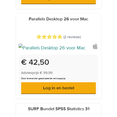
Parallels Desktop 26 voor Mac
(2 reviews)
Onderwijsprijs
€ 42,50
Adviesprijs
€ 99,99
Door leverancier geadviseerde verkoopprijs.
Log in en bestel
SURF Bundel SPSS Statistics 31