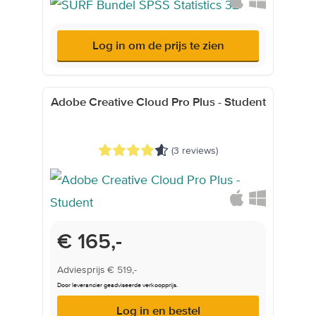
Log in om de prijs te zien
Adobe Creative Cloud Pro Plus - Student
(3 reviews)
Onderwijsprijs
€ 165,-
Adviesprijs
€ 519,-
Door leverancier geadviseerde verkoopprijs.
Log in en bestel