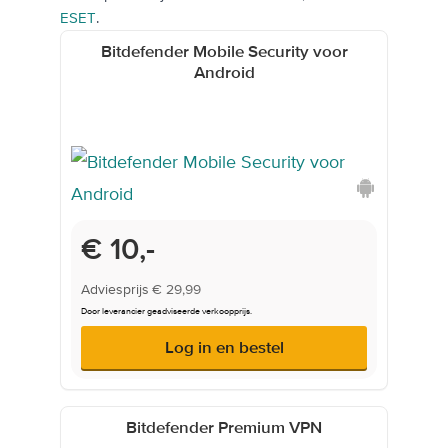
ESET
.
Bitdefender Mobile Security voor
Android
Onderwijsprijs
€ 10,-
Adviesprijs
€ 29,99
Door leverancier geadviseerde verkoopprijs.
Log in en bestel
Bitdefender Premium VPN