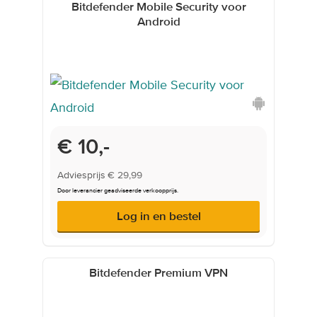
Bitdefender Mobile Security voor
Android
Onderwijsprijs
€ 10,-
Adviesprijs
€ 29,99
Door leverancier geadviseerde verkoopprijs.
Log in en bestel
Bitdefender Premium VPN