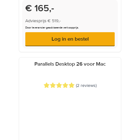
Onderwijsprijs
€ 165,-
Adviesprijs
€ 519,-
Door leverancier geadviseerde verkoopprijs.
Log in en bestel
Parallels Desktop 26 voor Mac
(2 reviews)