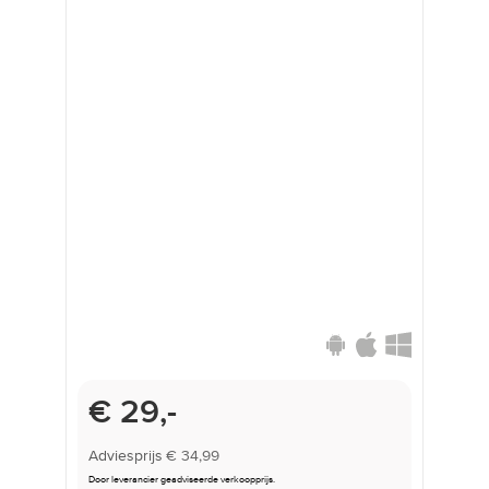
Onderwijsprijs
€ 29,-
Adviesprijs
€ 34,99
Door leverancier geadviseerde verkoopprijs.