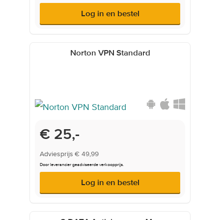
Log in en bestel
Norton VPN Standard
Onderwijsprijs
€ 25,-
Adviesprijs
€ 49,99
Door leverancier geadviseerde verkoopprijs.
Log in en bestel