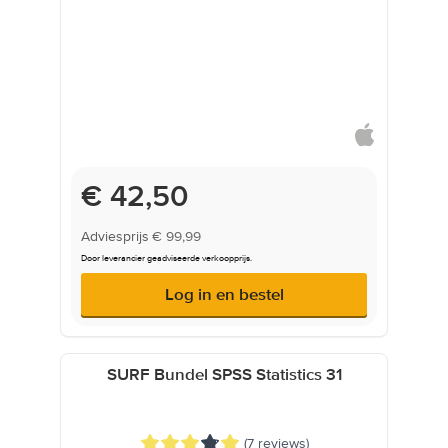
Onderwijsprijs
€ 42,50
Adviesprijs
€ 99,99
Door leverancier geadviseerde verkoopprijs.
Log in en bestel
SURF Bundel SPSS Statistics 31
(7 reviews)