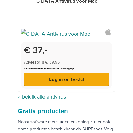
G DATA Antivirus voor Mac
Onderwijsprijs
€ 37,-
Adviesprijs
€ 39,95
Door leverancier geadviseerde verkoopprijs.
Log in en bestel
> bekijk alle antivirus
Gratis producten
Naast software met studentenkorting zijn er ook
gratis producten beschikbaar via SURFspot. Volg