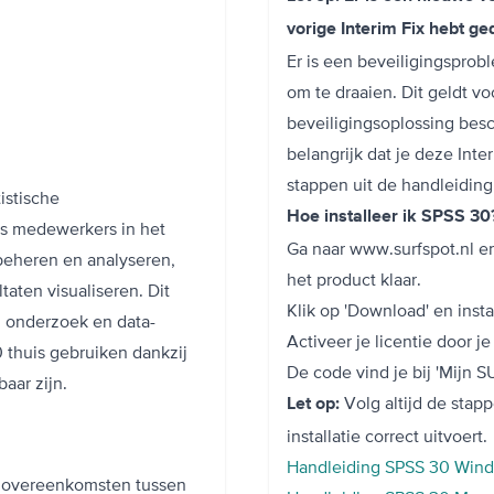
vorige Interim Fix hebt g
Er is een beveiligingsprob
om te draaien. Dit geldt vo
beveiligingsoplossing besc
belangrijk dat je deze Inte
stappen uit de handleidin
istische
Hoe installeer ik SPSS 3
ls medewerkers in het
Ga naar www.surfspot.nl en 
beheren en analyseren,
het product klaar.
aten visualiseren. Dit
Klik op 'Download' en insta
 onderzoek en data-
Activeer je licentie door j
 thuis gebruiken dankzij
De code vind je bij 'Mijn S
aar zijn.
Volg altijd de stapp
Let op:
installatie correct uitvoert.
Handleiding SPSS 30 Win
n overeenkomsten tussen