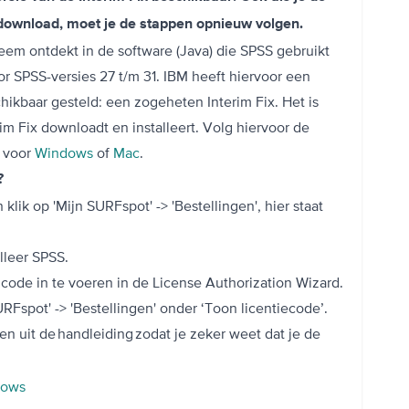
edownload, moet je de stappen opnieuw volgen.
leem ontdekt in de software (Java) die SPSS gebruikt
or SPSS-versies 27 t/m 31. IBM heeft hiervoor een
hikbaar gesteld: een zogeheten Interim Fix. Het is
rim Fix downloadt en installeert. Volg hiervoor de
g voor
Windows
of
Mac
.
0?
klik op 'Mijn SURFspot' -> 'Bestellingen', hier staat
lleer SPSS.
e code in te voeren in de License Authorization Wizard.
URFspot' -> 'Bestellingen' onder ‘Toon licentiecode’.
en uit de handleiding zodat je zeker weet dat je de
dows