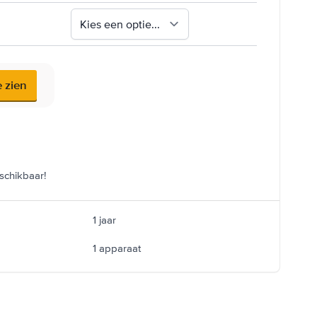
e zien
schikbaar!
1 jaar
1 apparaat