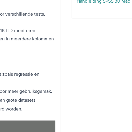
Handleiding SPSS 30 Mac
r verschillende tests,
 4K HD-monitoren.
eden in meerdere kolommen
 zoals regressie en
voor meer gebruiksgemak.
van grote datasets.
erd worden.