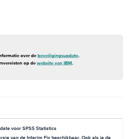
informatie over de
beveiligingsupdate
.
emvereisten op de
website van IBM
.
pdate voor SPSS Statistics
ersie van de Interim Fix beschikbaar. Ook als je de