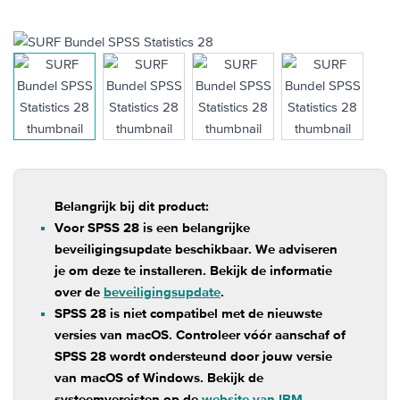
View larger image
View larger image
View larger image
View larger 
Belangrijk bij dit product:
Voor SPSS 28 is een belangrijke
beveiligingsupdate beschikbaar. We adviseren
je om deze te installeren. Bekijk de informatie
over de
beveiligingsupdate
.
SPSS 28 is niet compatibel met de nieuwste
versies van macOS. Controleer vóór aanschaf of
SPSS 28 wordt ondersteund door jouw versie
van macOS of Windows. Bekijk de
systeemvereisten op de
website van IBM
.