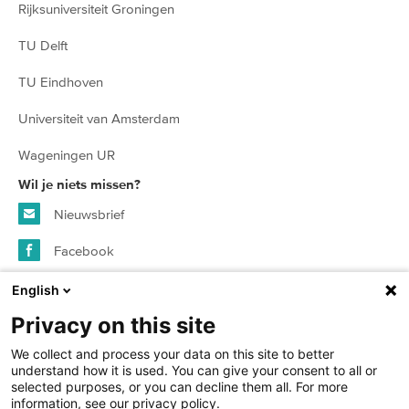
Rijksuniversiteit Groningen
TU Delft
TU Eindhoven
Universiteit van Amsterdam
Wageningen UR
Wil je niets missen?
Nieuwsbrief
Facebook
Instagram
English
Privacy on this site
© 2026 SURFspot - alle rechten voorbehouden
We collect and process your data on this site to better
understand how it is used. You can give your consent to all or
selected purposes, or you can decline them all. For more
Algemene voorwaarden
information, see our privacy policy.