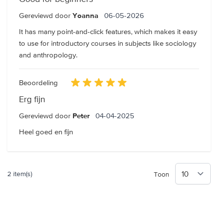
6 mei 2026
Gereviewd door
06-05-2026
Yoanna
It has many point-and-click features, which makes it easy
to use for introductory courses in subjects like sociology
and anthropology.
Beoordeling
Erg fijn
4 april 2025
Gereviewd door
04-04-2025
Peter
Heel goed en fijn
2 item(s)
Toon