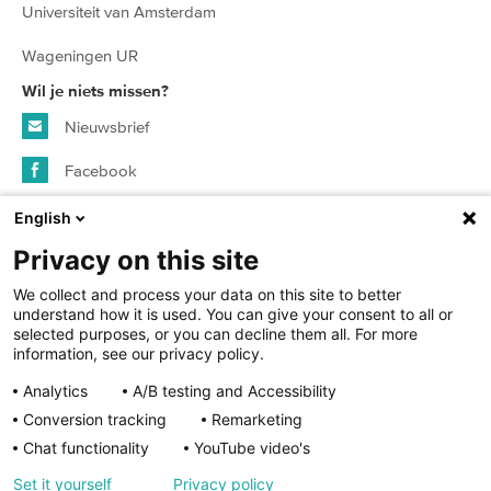
Universiteit van Amsterdam
Wageningen UR
Wil je niets missen?
Nieuwsbrief
Facebook
Instagram
English
Privacy on this site
© 2026 SURFspot - alle rechten voorbehouden
We collect and process your data on this site to better
understand how it is used. You can give your consent to all or
selected purposes, or you can decline them all. For more
Algemene voorwaarden
information, see our privacy policy.
Analytics
A/B testing and Accessibility
Privacy statement
Conversion tracking
Remarketing
Cookies
Chat functionality
YouTube video's
Cookie instellingen
Set it yourself
Privacy policy