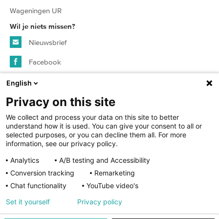
Wageningen UR
Wil je niets missen?
Nieuwsbrief
Facebook
Instagram
English
Privacy on this site
© 2026 SURFspot - alle rechten voorbehouden
We collect and process your data on this site to better
understand how it is used. You can give your consent to all or
selected purposes, or you can decline them all. For more
Algemene voorwaarden
information, see our privacy policy.
Analytics
A/B testing and Accessibility
Privacy statement
Conversion tracking
Remarketing
Cookies
Chat functionality
YouTube video's
Cookie instellingen
Set it yourself
Privacy policy