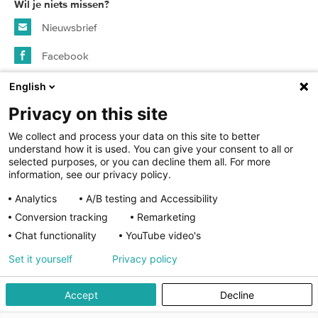
Wil je niets missen?
Nieuwsbrief
Facebook
Instagram
English
Privacy on this site
© 2026 SURFspot - alle rechten voorbehouden
We collect and process your data on this site to better
understand how it is used. You can give your consent to all or
selected purposes, or you can decline them all. For more
Algemene voorwaarden
information, see our privacy policy.
Analytics
A/B testing and Accessibility
Privacy statement
Conversion tracking
Remarketing
Cookies
Chat functionality
YouTube video's
Cookie instellingen
Set it yourself
Privacy policy
Accept
Decline