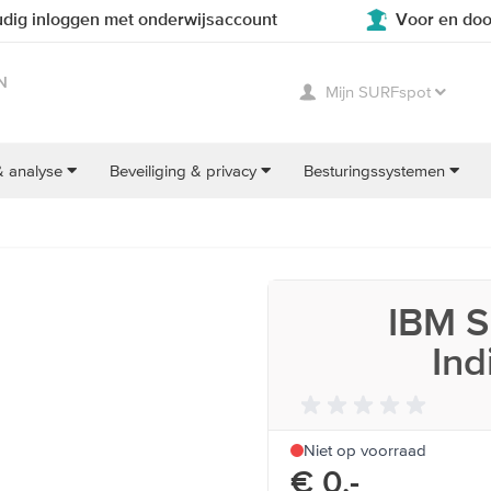
dig inloggen met onderwijsaccount
Voor en doo
N
Mijn SURFspot
& analyse
Beveiliging & privacy
Besturingssystemen
IBM S
Ind
Niet op voorraad
€ 0,-