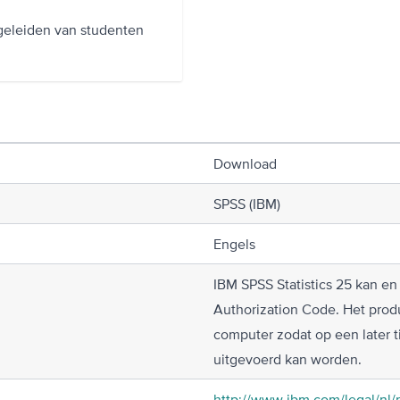
geleiden van studenten
Download
SPSS (IBM)
Engels
IBM SPSS Statistics 25 kan e
Authorization Code. Het produ
computer zodat op een later ti
uitgevoerd kan worden.
http://www.ibm.com/legal/nl/n