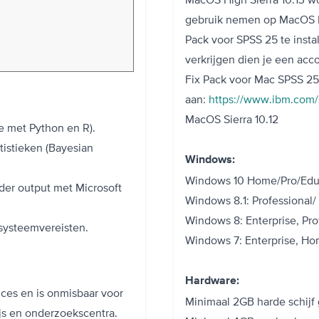
gebruik nemen op MacOS Hig
Pack voor SPSS 25 te insta
verkrijgen dien je een acco
Fix Pack voor Mac SPSS 25 
aan:
https://www.ibm.com/s
MacOS Sierra 10.12
ie met Python en R).
istieken (Bayesian
Windows:
Windows 10 Home/Pro/Educ
lder output met Microsoft
Windows 8.1: Professional/
Windows 8: Enterprise, Pro
e systeemvereisten.
Windows 7: Enterprise, Hom
Hardware:
ences en is onmisbaar voor
Minimaal 2GB harde schij
s en onderzoekscentra.