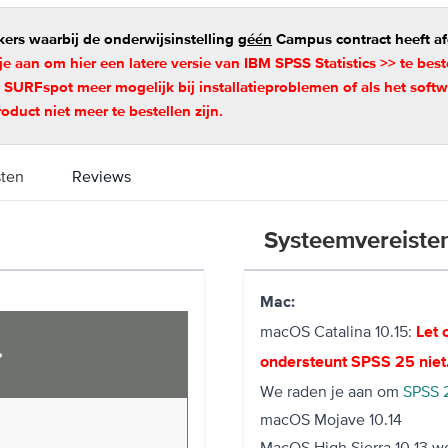
kers waarbij de onderwijsinstelling
géén
Campus contract heeft a
 je aan om hier
een latere versie van IBM SPSS Statistics >>
te best
n SURFspot meer mogelijk bij installatieproblemen of als het so
product niet meer te bestellen zijn.
sten
Reviews
Systeemvereiste
Mac:
macOS Catalina 10.15:
Let 
?
ondersteunt SPSS 25 niet
We raden je aan om
SPSS 
macOS Mojave 10.14
MacOS High Sierra 10.13 wo