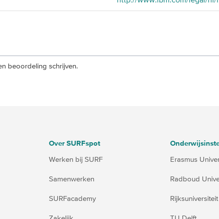
n beoordeling schrijven.
Over SURFspot
Onderwijsinste
Werken bij SURF
Erasmus Univers
Samenwerken
Radboud Univer
SURFacademy
Rijksuniversite
Zakelijk
TU Delft