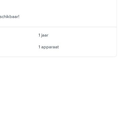
schikbaar!
1 jaar
1 apparaat