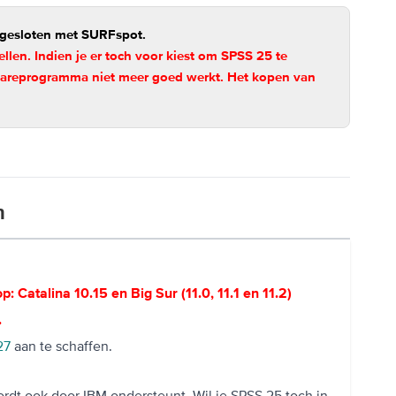
fgesloten met SURFspot.
ellen. Indien je er toch voor kiest om SPSS 25 te
ftwareprogramma niet meer goed werkt. Het kopen van
n
op: Catalina 10.15 en Big Sur (11.0, 11.1 en 11.2)
.
27
aan te schaffen.
rdt ook door IBM ondersteunt. Wil je SPSS 25 toch in