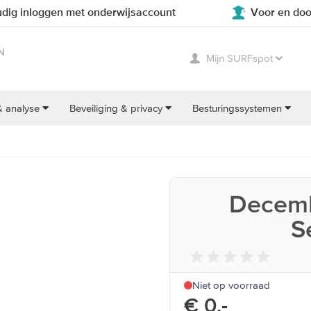
dig inloggen met onderwijsaccount
Voor en doo
N
Mijn SURFspot
& analyse
Beveiliging & privacy
Besturingssystemen
Decemb
S
Niet op voorraad
€ 0,-