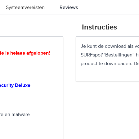
Systeemvereisten
Reviews
Instructies
Je kunt de download als vo
ie is helaas afgelopen!
SURFspot' 'Bestellingen', h
product te downloaden. De 
ecurity Deluxe
en, spyware en malware