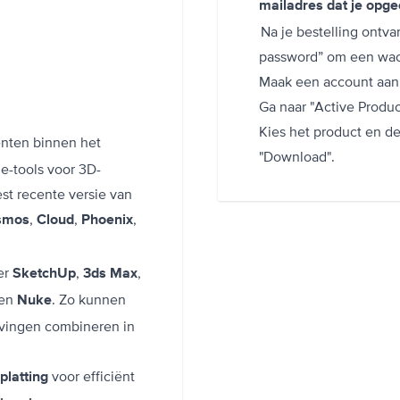
mailadres dat je opgee
Na je bestelling ontva
password” om een wach
Maak een account aan 
Ga naar "Active Product
Kies het product en de 
enten binnen het
"Download".
ie-tools voor 3D-
st recente versie van
,
,
,
smos
Cloud
Phoenix
er
,
,
SketchUp
3ds Max
en
. Zo kunnen
Nuke
vingen combineren in
voor efficiënt
platting