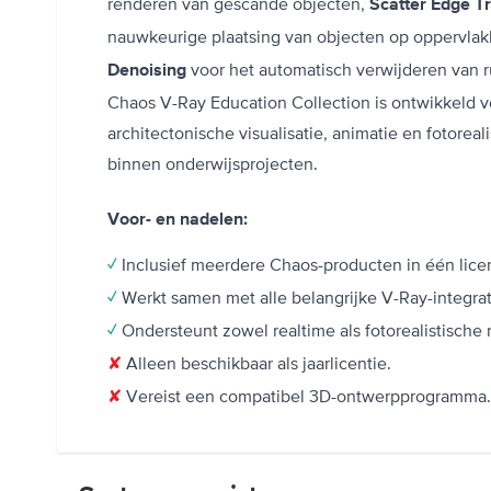
renderen van gescande objecten,
Scatter Edge T
nauwkeurige plaatsing van objecten op oppervla
voor het automatisch verwijderen van ru
Denoising
Chaos V-Ray Education Collection is ontwikkeld vo
architectonische visualisatie, animatie en fotorea
binnen onderwijsprojecten.
Voor- en nadelen:
Inclusief meerdere Chaos-producten in één licen
✓
Werkt samen met alle belangrijke V-Ray-integrat
✓
Ondersteunt zowel realtime als fotorealistische 
✓
Alleen beschikbaar als jaarlicentie.
✘
Vereist een compatibel 3D-ontwerpprogramma.
✘