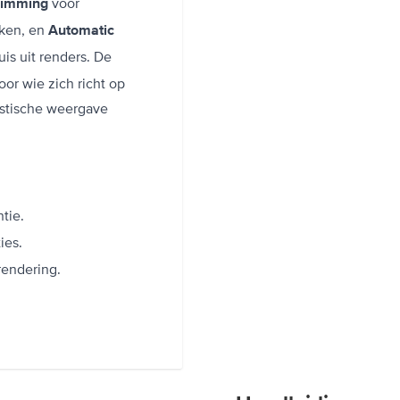
voor
rimming
kken, en
Automatic
is uit renders. De
or wie zich richt op
listische weergave
tie.
ies.
rendering.