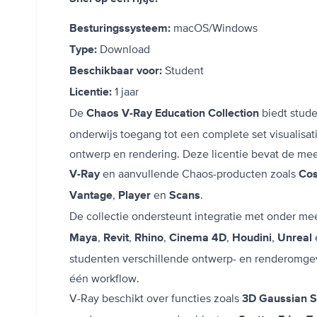
macOS/Windows
Besturingssysteem:
Download
Type:
Student
Beschikbaar voor:
1 jaar
Licentie:
De
biedt stud
Chaos V-Ray Education Collection
onderwijs toegang tot een complete set visualisat
ontwerp en rendering. Deze licentie bevat de mee
en aanvullende Chaos-producten zoals
V-Ray
Co
,
en
.
Vantage
Player
Scans
De collectie ondersteunt integratie met onder me
,
,
,
,
,
Maya
Revit
Rhino
Cinema 4D
Houdini
Unreal
studenten verschillende ontwerp- en renderomge
één workflow.
V-Ray beschikt over functies zoals
3D Gaussian S