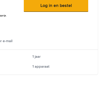
Log in en bestel
prijs.
r e-mail
1 jaar
1 apparaat
ge