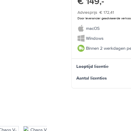
€ 149,-
Adviesprijs
€ 172,41
Door leverancier geadviseerde verkoop
macOS
Windows
Binnen 2 werkdagen pe
Looptijd licentie
Aantal licenties
mage
View larger image
View larger image
View larger image
View larger ima