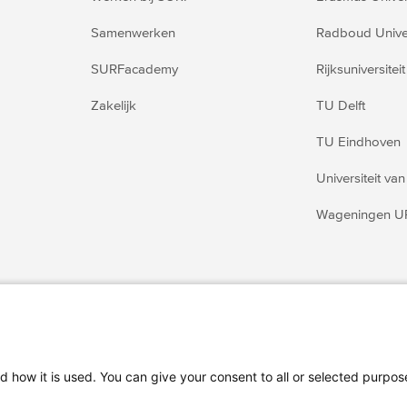
Samenwerken
Radboud Univer
SURFacademy
Rijksuniversite
Zakelijk
TU Delft
TU Eindhoven
Universiteit v
Wageningen U
d how it is used. You can give your consent to all or selected purpo
e voorwaarden
Privacy statement
Cookies
Cookie instelling